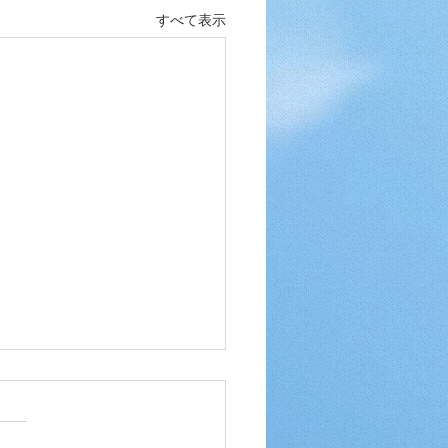
すべて表示
K 3rd ZIP戦 動画公開
にちは！ 先日はSTUMP戦に