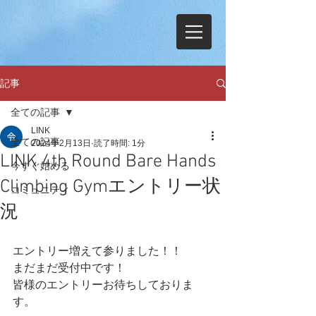
記事
全ての記事
LINK
全ての記事
2024年2月13日
読了時間: 1分
LINK 4th Round Bare Hands
今すぐ始める
Climbing Gymエントリー状
コミュニティ
況
エントリー増えて参りました！！
まだまだ受付中です！
皆様のエントリーお待ちしておりま
す。