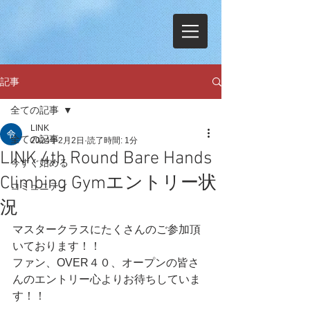
記事
全ての記事
LINK
全ての記事
2024年2月2日
読了時間: 1分
LINK 4th Round Bare Hands
今すぐ始める
Climbing Gymエントリー状
コミュニティ
況
マスタークラスにたくさんのご参加頂
いております！！
ファン、OVER４０、オープンの皆さ
んのエントリー心よりお待ちしていま
す！！