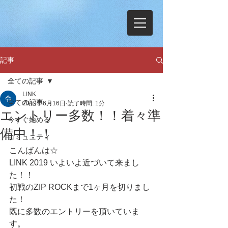
記事
全ての記事
LINK
全ての記事
2019年6月16日
読了時間: 1分
エントリー多数！！着々準
今すぐ始める
備中！！
コミュニティ
こんばんは☆
LINK 2019 いよいよ近づいて来まし
た！！
初戦のZIP ROCKまで1ヶ月を切りまし
た！
既に多数のエントリーを頂いていま
す。